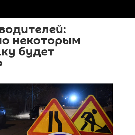
водителей:
по некоторым
ку будет
о