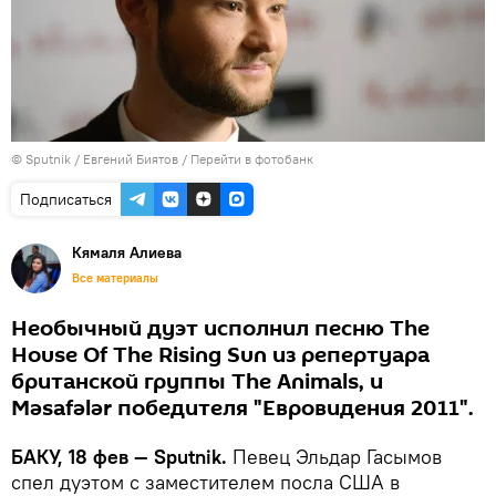
© Sputnik / Евгений Биятов
/
Перейти в фотобанк
Подписаться
Кямаля Алиева
Все материалы
Необычный дуэт исполнил песню The
House Of The Rising Sun из репертуара
британской группы The Animals, и
Məsafələr победителя "Евровидения 2011".
БАКУ, 18 фев — Sputnik.
Певец Эльдар Гасымов
спел дуэтом с заместителем посла США в