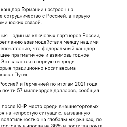
 канцлер Германии настроен на
е сотрудничество с Россией, в первую
омических связей.
ания - один из ключевых партнеров России,
креплению взаимодействия между нашими
 впечатление, что федеральный канцлер
йшее прагматичное и взаимовыгодное
 Это касается в первую очередь
торые традиционно носят весьма
сказал Путин.
оссией и Германией по итогам 2021 года
а почти 57 миллиардов долларов, сообщил
е после КНР место среди внешнеторговых
ря на непростую ситуацию, вызванную
 волатильностью на глобальных рынках, по
 торговля выросла на 36% и достигла почти