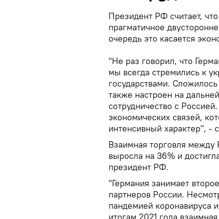
Президент РФ считает, что
прагматичное двусторонне
очередь это касается экон
"Не раз говорил, что Герм
мы всегда стремились к у
государствами. Сложилось
также настроен на дальне
сотрудничество с Россией.
экономических связей, ко
интенсивный характер", - 
Взаимная торговля между Р
выросла на 36% и достигл
президент РФ.
"Германия занимает второ
партнеров России. Несмот
пандемией коронавируса и
итогам 2021 года взаимная