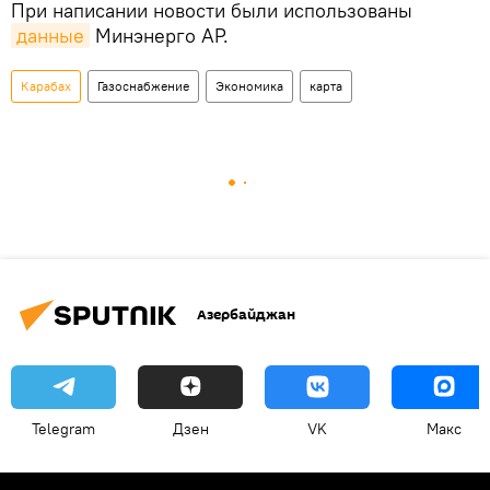
При написании новости были использованы
данные
Минэнерго АР.
Карабах
Газоснабжение
Экономика
карта
Азербайджан
Telegram
Дзен
VK
Макс