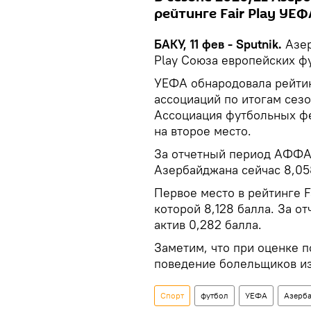
рейтинге Fair Play УЕФ
БАКУ, 11 фев - Sputnik.
Азер
Play Союза европейских ф
УЕФА обнародовала рейтин
ассоциаций по итогам сезо
Ассоциация футбольных ф
на второе место.
За отчетный период АФФА 
Азербайджана сейчас 8,05
Первое место в рейтинге Fa
которой 8,128 балла. За о
актив 0,282 балла.
Заметим, что при оценке п
поведение болельщиков из
Спорт
футбол
УЕФА
Азерб