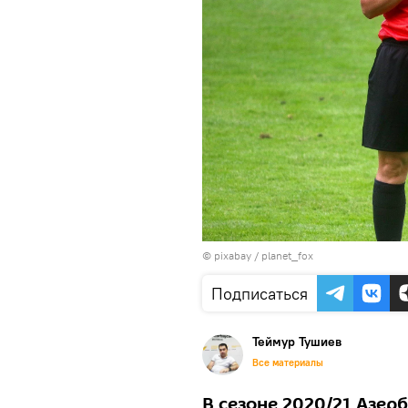
© pixabay /
planet_fox
Подписаться
Теймур Тушиев
Все материалы
В сезоне 2020/21 Азер