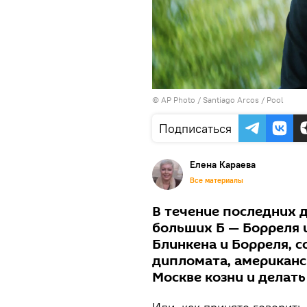
© AP Photo / Santiago Arcos / Pool
Подписаться
Елена Караева
Все материалы
В течение последних 
больших Б — Борреля и
Блинкена и Борреля, с
дипломата, американс
Москве козни и делать