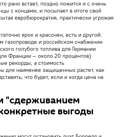
кто рано встает, поздно ложится и с очень
цы с концами, и посылает в итоге свой
сытая евробюрократия, практически угрожая
таточно ярок и красочен, есть и другой:
м газопроводе и российском снабжении
ского голубого топлива для Германии
для Франции — около 20 процентов)
ые рекорды, а стоимость
ы для наименее защищенных растет, как
тавить, что будет, если и когда цена на
м "сдерживанием
 конкретные выгоды
жения могут остановить дуэт Борреля и