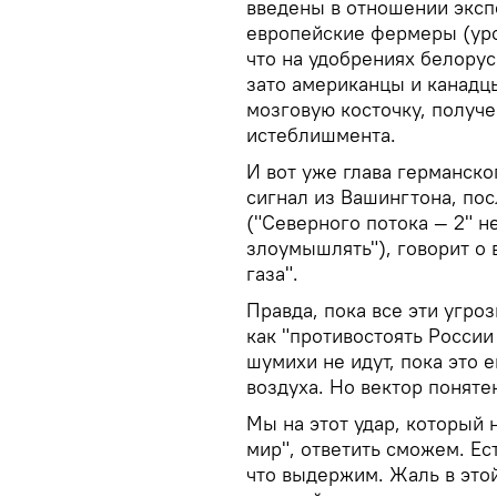
введены в отношении экспо
европейские фермеры (уро
что на удобрениях белорус
зато американцы и канадц
мозговую косточку, получ
истеблишмента.
И вот уже глава германск
сигнал из Вашингтона, по
("Северного потока — 2" не
злоумышлять"), говорит о
газа".
Правда, пока все эти угро
как "противостоять России
шумихи не идут, пока это 
воздуха. Но вектор поняте
Мы на этот удар, который
мир", ответить сможем. Ест
что выдержим. Жаль в этой