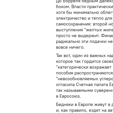
До Борреля бедным далеко 
боком. Власти практически
хотя бы минимально облегч
электричество и тепло для
самосохранения: второй н
выступления "желтых жиле
просто не выдержит. Фина
радикально эти подачки н
вовсе ничего.
Так вот, один из важных н
которое так гордится свое
"категорически возражает
пособия распространяются 
"невозобновляемых углеро
огласила Счетная палата Е
так называемыми суверен
в Евросоюз.
Бедняки в Европе живут в
и, как правило, ездят на 