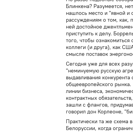
Блинкена? Разумеется, нет.
нашлось место и "явной и 
рассуждениям о том, как, п
ней достойное джентльмен
приступить к делу. Боррел
того, чтобы ознакомиться
коллеги (и друга), как СШ
смысле поставок энергоно
Сегодня уже для всех разу
"неминуемую русскую агре
выдавливания конкурента с
общеевропейского рынка. 
линии бизнеса, экономиче
контрактных обязательств,
зашли с флангов, придумав
говорил дон Корлеоне, "би
Практически та же схема 
Белоруссии, когда ограни