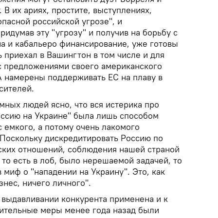
 В их ариях, простите, выступлениях,
опасной российской угрозе", и
ридумав эту "угрозу" и получив на борьбу с
а и кабальеро финансирование, уже готовы
ь приехал в Вашингтон в том числе и для
 с предложениями своего американского
А намерены поддерживать ЕС на плаву в
сителей.
мных людей ясно, что вся истерика про
ссию на Украине" была лишь способом
 емкого, а потому очень лакомого
Поскольку дискредитировать Россию по
ских отношений, соблюдения нашей страной
 то есть в лоб, было нерешаемой задачей, то
 миф о "нападении на Украину". Это, как
знес, ничего личного".
в выдавливании конкурента применена и к
чительные меры менее года назад были