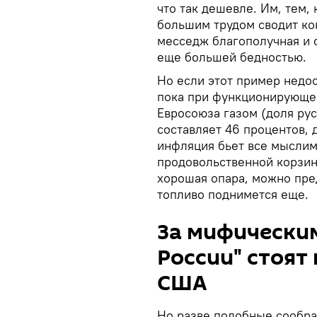
что так дешевле. Им, тем, 
большим трудом сводит кон
месседж благополучная и 
еще большей бедностью.
Но если этот пример недос
пока при функционирующе
Евросоюза газом (доля рус
составляет 46 процентов, 
инфляция бьет все мыслим
продовольственной корзин
хорошая опара, можно предс
топливо поднимется еще.
За мифически
России" стоят
США
Но разве подобные сообра