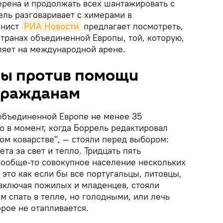
ерена и продолжать всех шантажировать с
ель разговаривает с химерами в
мнист
РИА Новости
предлагает посмотреть,
странах объединенной Европы, той, которую,
ляет на международной арене.
ы против помощи
гражданам
 объединенной Европе не менее 35
о в момент, когда Боррель редактировал
вом коварстве", — стояли перед выбором:
ета за свет и тепло. Тридцать пять
вообще-то совокупное население нескольких
 это как если бы все португальцы, литовцы,
 включая пожилых и младенцев, стояли
м спать в тепле, но голодными, или лечь
рое не отапливается.