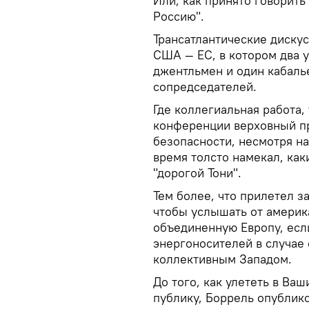
Или, как принято говорить
Россию".
Трансатлантические диску
США — ЕС, в котором два 
джентльмен и один кабаль
сопредседателей.
Где коллегиальная работа, 
конференции верховный п
безопасности, несмотря н
время толсто намекал, как
"дорогой Тони".
Тем более, что прилетел з
чтобы услышать от америк
объединенную Европу, если
энергоносителей в случае
коллективным Западом.
До того, как улететь в Ва
публику, Боррель опублико