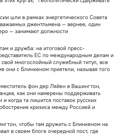
 в этих кругах, "геополитически сдерживать
ссии шли в рамках энергетического Совета
уважаемых джентльмена — вернее, один
еро — занимают должности
там и дружба: на итоговой пресс-
редставитель ЕС по международным делам и
а свой многослойный служебный титул, все
ие они с Блинкеном приятели, называя того
аместитель фон дер Ляйен в Вашингтон,
анцев, как они намерены поддерживать
 и когда та лишится поставок русских
 обострения кризиса между Россией и
шингтон, чтобы там дружить с Блинкеном на
вал в своем блоге очередной пост, где