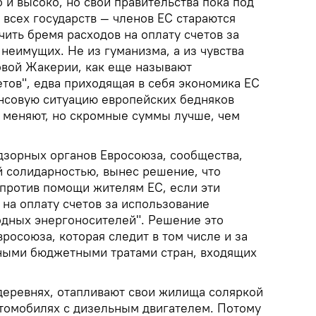
и высоко, но свои правительства пока под
 всех государств — членов ЕС стараются
ить бремя расходов на оплату счетов за
 неимущих. Не из гуманизма, а из чувства
овой Жакерии, как еще называют
тов", едва приходящая в себя экономика ЕС
нсовую ситуацию европейских бедняков
е меняют, но скромные суммы лучше, чем
адзорных органов Евросоюза, сообщества,
й солидарностью, вынес решение, что
 против помощи жителям ЕС, если эти
на оплату счетов за использование
дных энергоносителей". Решение это
вросоюза, которая следит в том числе и за
ными бюджетными тратами стран, входящих
 деревнях, отапливают свои жилища соляркой
автомобилях с дизельным двигателем. Потому