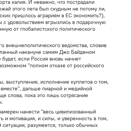
рта калия. И неважно, что пострадали
жай этого лета был скудным не потому ли,
ских пришлось аграриям в ЕС экономить?),
ы с удовольствием вгрызлись в подарочную
енную от глобалистского политического
ого внешнеполитического ведомства, словив
сланный накануне самим Джо Байденом
 будет, если Россия вновь начнет
 возможном "полном отказе от российского
зы, выступления, исполнение куплетов о том,
 вместе", дальше пиарной и медийной
еще слова, пока это лишь сотрясание
н.
 намерен нанести "весь цивилизованный
ь и мотивация, и силы, и уверенность в том,
 ситуации, разумеется, только обычных