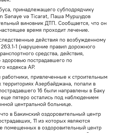
буса, принадлежащего субподрядчику
izm Sənaye və Ticarət, Паша Муршудов
ельный виновник ДТП. Сообщается, что он
 настоящее время проходит лечение.
следственные действия по возбужденному
 263.1-1 (нарушение правил дорожного
ранспортного средства, действия,
 здоровью пострадавшего по
го кодекса АР.
 работники, привлеченные к строительным
 территориях Азербайджана, попали в
 пострадавшего 16 были направлены в Баку
 еще пятеро остались под наблюдением
онной центральной больнице.
что в Бакинский оздоровительный центр
страдавших, 11 из которых являются
ле помещенных в оздоровительный центр