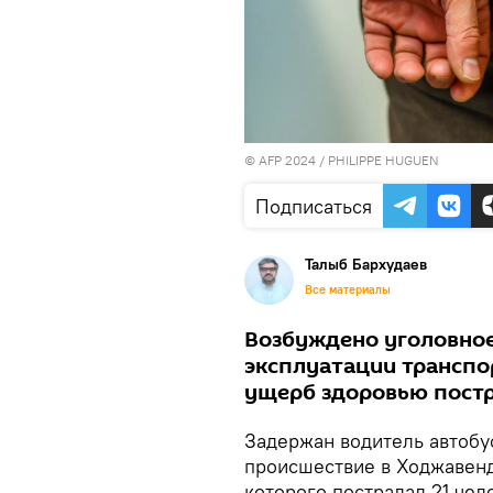
© AFP 2024 / PHILIPPE HUGUEN
Подписаться
Талыб Бархудаев
Все материалы
Возбуждено уголовное
эксплуатации транспо
ущерб здоровью пост
Задержан водитель автобу
происшествие в Ходжавенд
которого пострадал 21 чел