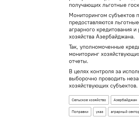
получающих льготные гос
Мониторингом субъектов 
предоставляются льготные
аграрного кредитования и 
хозяйства Азербайджана.
Так, уполномоченные кред
мониторинг хозяйствующих
отчеты.
В целях контроля за испо
выборочно проводить нез
хозяйствующих субъектов.
Сельское хозяйство
Азербайджан
Поправки
указ
аграрный секто