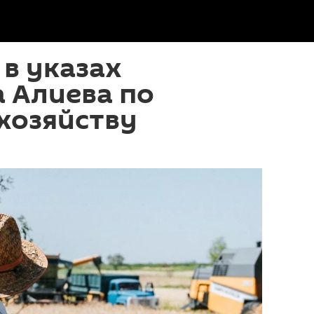
 в указах
 Алиева по
хозяйству