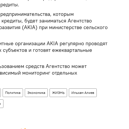
кредиты.
предпринимательства, которым
 кредиты, будет заниматься Агентство
развития (AKIA) при министерстве сельского
итные организации AKIA регулярно проводят
 субъектов и готовят ежеквартальные
льзованием средств Агентство может
ависимый мониторинг отдельных
Политика
Экономика
ЖИЗНЬ
Ильхам Алиев
р