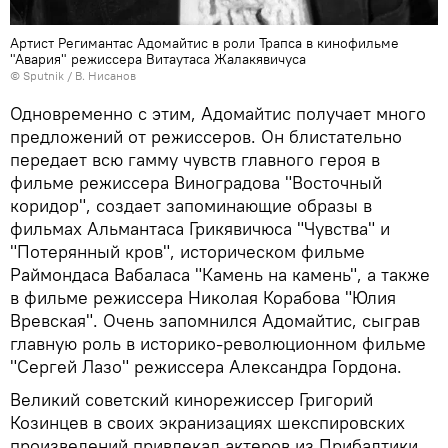
Артист Регимантас Адомайтис в роли Трапса в кинофильме
"Авария" режиссера Витаутаса Жалакявичуса
© Sputnik / В. Нисанов
Одновременно с этим, Адомайтис получает много
предложений от режиссеров. Он блистательно
передает всю гамму чувств главного героя в
фильме режиссера Виноградова "Восточный
коридор", создает запоминающие образы в
фильмах Альмантаса Грикявичюса "Чувства" и
"Потерянный кров", историческом фильме
Раймондаса Вабаласа "Камень на камень", а также
в фильме режиссера Николая Корабова "Юлия
Вревская". Очень запомнился Адомайтис, сыграв
главную роль в историко-революционном фильме
"Сергей Лазо" режиссера Александра Гордона.
Великий советский кинорежиссер Григорий
Козинцев в своих экранизациях шекспировских
произведений привлекал актеров из Прибалтики.