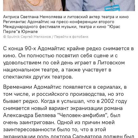
Актриса Светлана Немоляева и литовский актер театра и кино
Регимантас Адомайтис на пресс-конференции второго
Международного фестиваля музыки, театра и кино "Юрас
Перле"в Юрмале
© Sputnik Сергей Мелконов
/
Перейти в фотобанк
С конца 90-х Адомайтис крайне редко снимается в
кино. Он полностью посвятил себя сцене и с
удовольствием по сей день играет в Литовском
национальном театре, а также участвует в
спектаклях других театров.
Временами Адомайтис появляется в сериалах, в
том числе, и российского производства, но это
бывает редко. Когда я услышал, что в 2002 году
снимается новый вариант экранизации романа
Александра Беляева "Человек-амфибия", был
очень заинтригован. Одной из причин моей
заинтересованности было то, что в этой
экранизации роль доктора Сальватора должен был