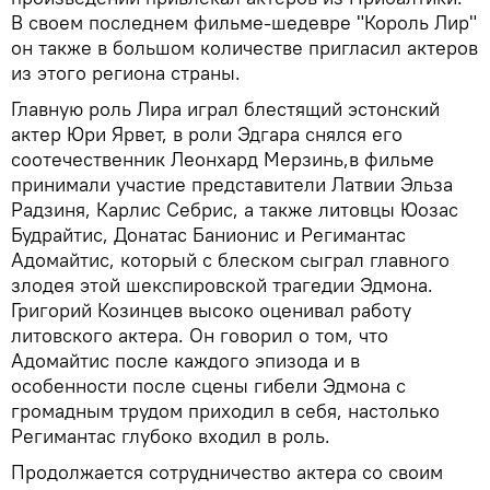
В своем последнем фильме-шедевре "Король Лир"
он также в большом количестве пригласил актеров
из этого региона страны.
Главную роль Лира играл блестящий эстонский
актер Юри Ярвет, в роли Эдгара снялся его
соотечественник Леонхард Мерзинь,в фильме
принимали участие представители Латвии Эльза
Радзиня, Карлис Себрис, а также литовцы Юозас
Будрайтис, Донатас Банионис и Регимантас
Адомайтис, который с блеском сыграл главного
злодея этой шекспировской трагедии Эдмона.
Григорий Козинцев высоко оценивал работу
литовского актера. Он говорил о том, что
Адомайтис после каждого эпизода и в
особенности после сцены гибели Эдмона с
громадным трудом приходил в себя, настолько
Регимантас глубоко входил в роль.
Продолжается сотрудничество актера со своим