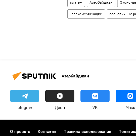
платеж
Азербайджан
Экономи
Телекоммуникации
безналичные р
Азербайджан
Telegram
Дзен
VK
Макс
О проекте
Контакты
Правила использования
Политик