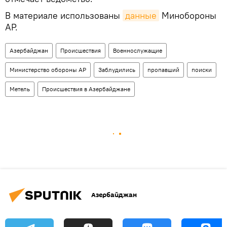
В материале использованы
данные
Минобороны
АР.
Азербайджан
Происшествия
Военнослужащие
Министерство обороны АР
Заблудились
пропавший
поиски
Метель
Происшествия в Азербайджане
Азербайджан