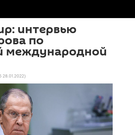
ир: интервью
рова по
й международной
5 28.01.2022
)