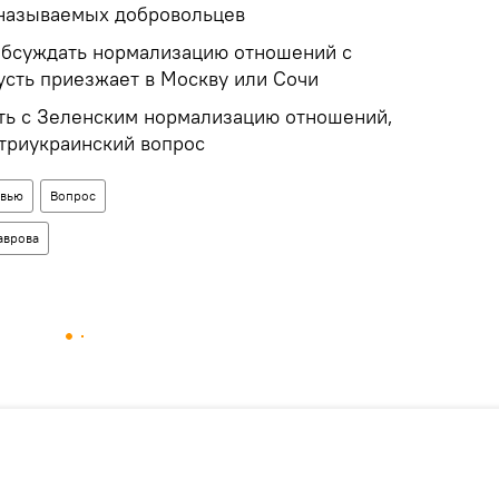
 называемых добровольцев
обсуждать нормализацию отношений с
усть приезжает в Москву или Сочи
ть с Зеленским нормализацию отношений,
утриукраинский вопрос
рвью
Вопрос
аврова