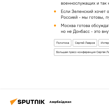
военнослужащих и так
Если Зеленский хочет 
Россией - мы готовы, п
Москва готова обсужда
но не Донбасс - это вн
Политика
Сергей Лавров
Инте
Большая пресс-конференция Сергея Л
Азербайджан