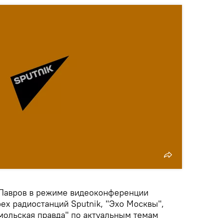
 Лавров в режиме видеоконференции
ех радиостанций Sputnik, "Эхо Москвы",
мольская правда" по актуальным темам