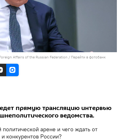
 Foreign Affairs of the Russian Federation
/
Перейти в фотобанк
ведет прямую трансляцию интервью
ешнеполитического ведомства.
 политической арене и чего ждать от
и конкурентов России?