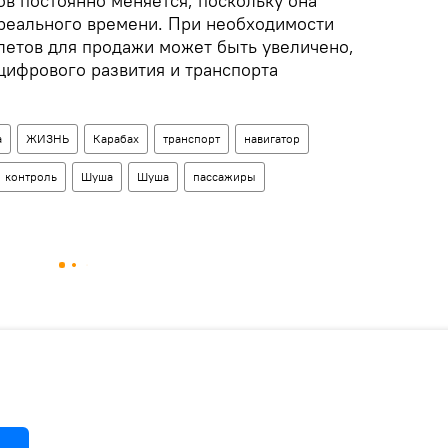
ов постоянно меняется, поскольку она
реального времени. При необходимости
илетов для продажи может быть увеличено,
цифрового развития и транспорта
а
ЖИЗНЬ
Карабах
транспорт
навигатор
контроль
Шуша
Шуша
пассажиры