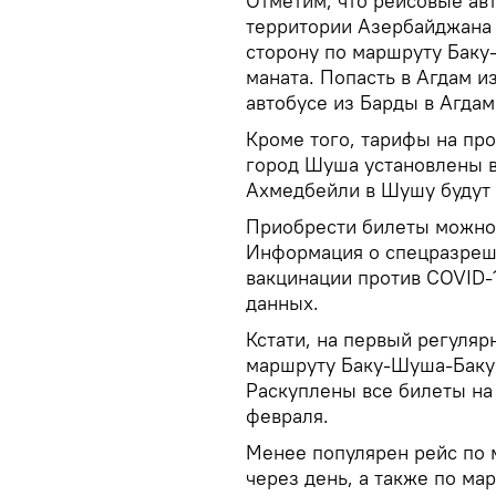
Отметим, что рейсовые ав
территории Азербайджана с
сторону по маршруту Баку
маната. Попасть в Агдам и
автобусе из Барды в Агдам
Кроме того, тарифы на пр
город Шуша установлены в
Ахмедбейли в Шушу будут с
Приобрести билеты можно 
Информация о спецразреше
вакцинации против COVID-1
данных.
Кстати, на первый регуля
маршруту Баку-Шуша-Баку 
Раскуплены все билеты на 
февраля.
Менее популярен рейс по 
через день, а также по м