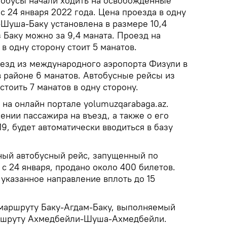
тобусы начали ходить на освобожденные
 24 января 2022 года. Цена проезда в одну
-Шуша-Баку установлена в размере 10,4
з Баку можно за 9,4 маната. Проезд на
 в одну сторону стоит 5 манатов.
оезд из международного аэропорта Физули в
 районе 6 манатов. Автобусные рейсы из
тоить 7 манатов в одну сторону.
на онлайн портале yolumuzqarabaga.az.
нии пассажира на въезд, а также о его
9, будет автоматически вводиться в базу
рный автобусный рейс, запущенный по
с 24 января, продано около 400 билетов.
указанное направление вплоть до 15
маршруту Баку-Агдам-Баку, выполняемый
аршруту Ахмедбейли-Шуша-Ахмедбейли.