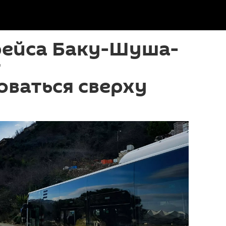
рейса Баку-Шуша-
т
ваться сверху