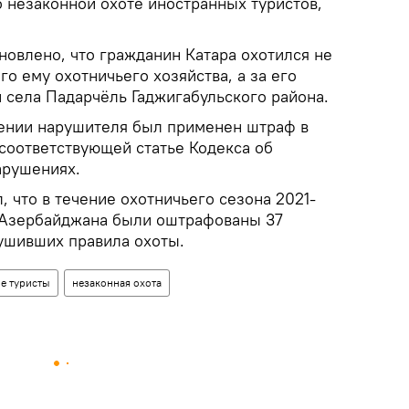
о незаконной охоте иностранных туристов,
новлено, что гражданин Катара охотился не
о ему охотничьего хозяйства, а за его
 села Падарчёль Гаджигабульского района.
ении нарушителя был применен штраф в
 соответствующей статье Кодекса об
арушениях.
 что в течение охотничьего сезона 2021-
 Азербайджана были оштрафованы 37
ушивших правила охоты.
е туристы
незаконная охота