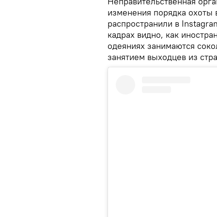
Неправительственная орга
изменения порядка охоты 
распространили в Instagra
кадрах видно, как иностра
одеяниях занимаются соко
занятием выходцев из стр