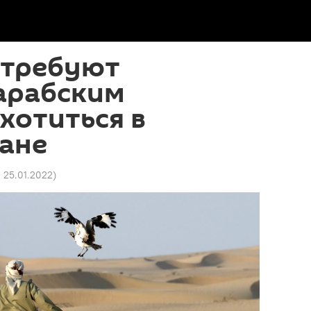
 требуют
арабским
хотиться в
ане
1 25.01.2022
)