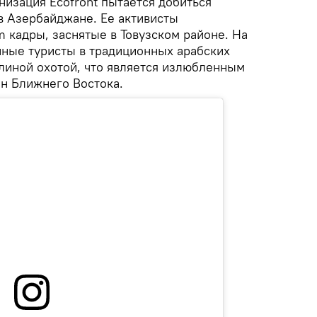
низация Ecofront пытается добиться
в Азербайджане. Ее активисты
m кадры, заснятые в Товузском районе. На
нные туристы в традиционных арабских
линой охотой, что является излюбленным
ан Ближнего Востока.