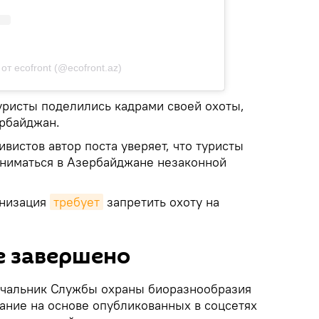
от ecofront (@ecofront.az)
уристы поделились кадрами своей охоты,
ербайджан.
ивистов автор поста уверяет, что туристы
заниматься в Азербайджане незаконной
анизация
требует
запретить охоту на
е завершено
ачальник Службы охраны биоразнообразия
ание на основе опубликованных в соцсетях