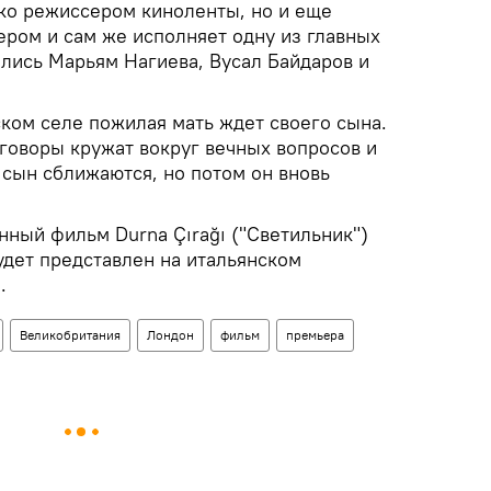
ько режиссером киноленты, но и еще
ером и сам же исполняет одну из главных
ялись Марьям Нагиева, Вусал Байдаров и
ком селе пожилая мать ждет своего сына.
зговоры кружат вокруг вечных вопросов и
 сын сближаются, но потом он вновь
нный фильм Durna Çırağı ("Светильник")
удет представлен на итальянском
.
Великобритания
Лондон
фильм
премьера