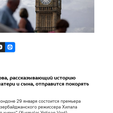
ова, рассказывающий историю
атери и сына, отправится покорять
Лондоне 29 января состоится премьера
азербайджанского режиссера Хилала
 хурма" (Xurmalar Yetişən Vaxt).