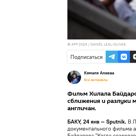
© AFP 2024 / DANIEL LEAL-OLIVAS
Подписаться
Кямаля Алиева
Все материалы
Фильм Хилала Байдар
сближения и разлуки м
англичан.
БАКУ, 24 янв — Sputnik.
В 
документального фильма 
Байдарова "Когда созревает