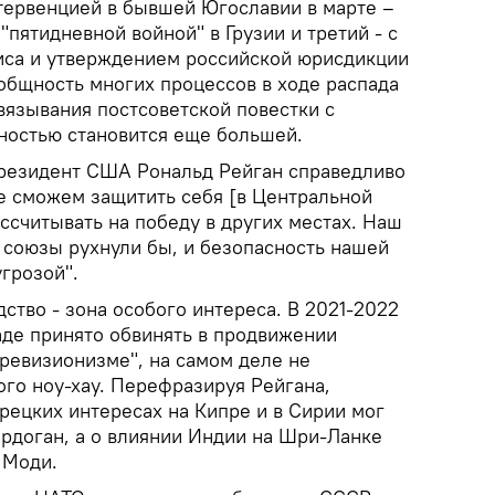
нтервенцией в бывшей Югославии в марте –
 "пятидневной войной" в Грузии и третий - с
иса и утверждением российской юрисдикции
общность многих процессов в ходе распада
язывания постсоветской повестки с
ностью становится еще большей.
резидент США Рональд Рейган справедливо
не сможем защитить себя [в Центральной
ссчитывать на победу в других местах. Наш
 союзы рухнули бы, и безопасность нашей
грозой".
ство - зона особого интереса. В 2021-2022
паде принято обвинять в продвижении
"ревизионизме", на самом деле не
ого ноу-хау. Перефразируя Рейгана,
рецких интересах на Кипре и в Сирии мог
Эрдоган, а о влиянии Индии на Шри-Ланке
 Моди.