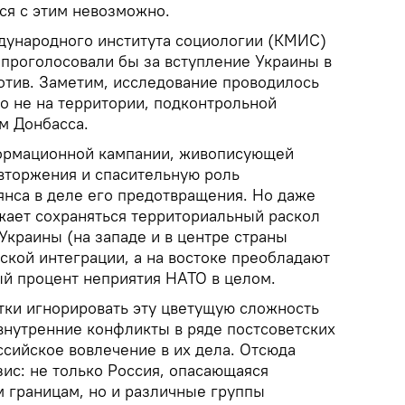
ся с этим невозможно.
дународного института социологии (КМИС)
 проголосовали бы за вступление Украины в
ротив. Заметим, исследование проводилось
но не на территории, подконтрольной
м Донбасса.
формационной кампании, живописующей
вторжения и спасительную роль
янса в деле его предотвращения. Но даже
жает сохраняться территориальный раскол
Украины (на западе и в центре страны
ской интеграции, а на востоке преобладают
ый процент неприятия НАТО в целом.
тки игнорировать эту цветущую сложность
 внутренние конфликты в ряде постсоветских
ссийское вовлечение в их дела. Отсюда
ис: не только Россия, опасающаяся
 границам, но и различные группы