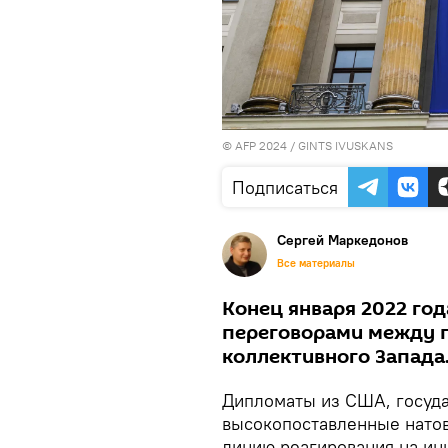
© AFP 2024 / GINTS IVUSKANS
Подписаться
Сергей Маркедонов
Все материалы
Конец января 2022 го
переговорами между п
коллективного Запада
Дипломаты из США, госуда
высокопоставленные нато
линию реагирования на ин