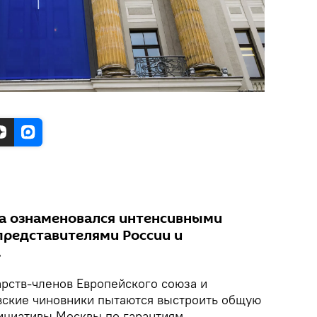
да ознаменовался интенсивными
редставителями России и
.
рств-членов Европейского союза и
вские чиновники пытаются выстроить общую
ициативы Москвы по гарантиям