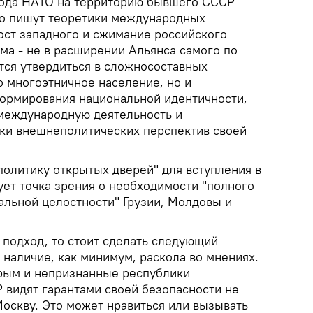
хода НАТО на территорию бывшего СССР
но пишут теоретики международных
ост западного и сжимание российского
ма - не в расширении Альянса самого по
ается утвердиться в сложносоставных
ко многоэтничное население, но и
ормирования национальной идентичности,
международную деятельность и
ки внешнеполитических перспектив своей
политику открытых дверей" для вступления в
ет точка зрения о необходимости "полного
альной целостности" Грузии, Молдовы и
 подход, то стоит сделать следующий
 наличие, как минимум, раскола во мнениях.
рым и непризнанные республики
 видят гарантами своей безопасности не
Москву. Это может нравиться или вызывать