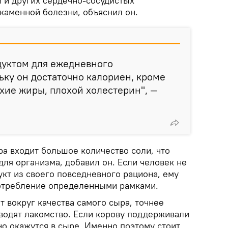
и и других сердечно-сосудистых
каменной болезни, объяснил он.
дуктом для ежедневного
ьку он достаточно калориен, кроме
охие жиры, плохой холестерин", —
ра входит большое количество соли, что
для организма, добавил он. Если человек не
укт из своего повседневного рациона, ему
потребление определенными рамками.
 вокруг качества самого сыра, точнее
зводят лакомство. Если корову поддерживали
но окажутся в сыре. Именно поэтому стоит