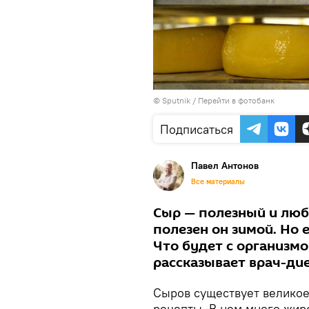
© Sputnik
/
Перейти в фотобанк
Подписаться
Павел Антонов
Все материалы
Сыр — полезный и лю
полезен он зимой. Но 
Что будет с организмо
рассказывает врач-ди
Сыров существует великое
рецепты. В нем много жир