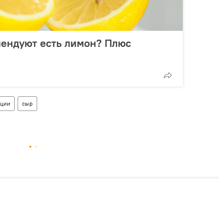
мендуют есть лимон? Плюс
ации
сыр