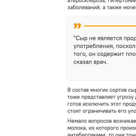
атеросклероза, гипертони
заболеваний, а также моче
"Сыр не является про
употребления, поскол
того, он содержит пл
сказал врач.
В состав многих сортов сы
тоже представляет угрозу 
готов исключить этот прод
стоит ограничивать его у
Немало вопросов возникает
молока, из которого прои
антибиотиками, то они точ