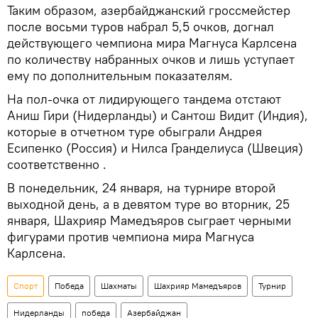
Таким образом, азербайджанский гроссмейстер
после восьми туров набрал 5,5 очков, догнал
действующего чемпиона мира Магнуса Карлсена
по количеству набранных очков и лишь уступает
ему по дополнительным показателям.
На пол-очка от лидирующего тандема отстают
Аниш Гири (Нидерланды) и Сантош Видит (Индия),
которые в отчетном туре обыграли Андрея
Есипенко (Россия) и Нилса Гранделиуса (Швеция)
соответственно .
В понедельник, 24 января, на турнире второй
выходной день, а в девятом туре во вторник, 25
января, Шахрияр Мамедъяров сыграет черными
фигурами против чемпиона мира Магнуса
Карлсена.
Спорт
Победа
Шахматы
Шахрияр Мамедъяров
Турнир
Нидерланды
победа
Азербайджан