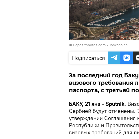
© Depositphotos.com / ToskanaInc
Подписаться
За последний год Бак
визового требования 
паспорта, с третьей по
БАКУ, 21 янв - Sputnik.
Виз
Сербией будут отменены. 
утверждении Соглашения 
Республики и Правительст
визовых требований для л