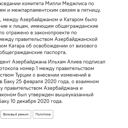
аседании комитета Милли Меджлиса по
м и межпарламентским связям в пятницу.
да, между Азербайджаном и Катаром было
ание к лицам, имеющим общегражданские
ло отражено в законопроекте по
между правительством Азербайджанской
вом Катара об освобождении от визового
общегражданские паспорта.
идент Азербайджана Ильхам Алиев подписал
отокола номер 1 между правительством
ством Турции о внесении изменений в
в Баку 25 февраля 2020 года, о взаимном
у правительством Азербайджана и
Законом был утвержден вышеуказанный
аку 10 декабря 2020 года.
Визовый режим
Политика