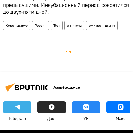
предыдущими. Инкубационный период сократился
до двух-пяти дней.
Коронавирус
Россия
Тест
антитела
омикрон штамм
Азербайджан
Telegram
Дзен
VK
Макс