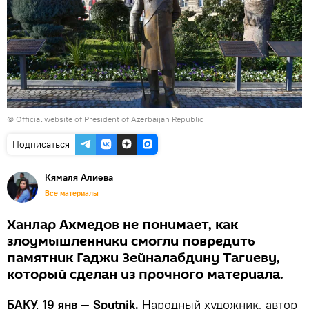
©
Official website of President of Azerbaijan Republic
Подписаться
Кямаля Алиева
Все материалы
Ханлар Ахмедов не понимает, как
злоумышленники смогли повредить
памятник Гаджи Зейналабдину Тагиеву,
который сделан из прочного материала.
БАКУ, 19 янв — Sputnik.
Народный художник, автор