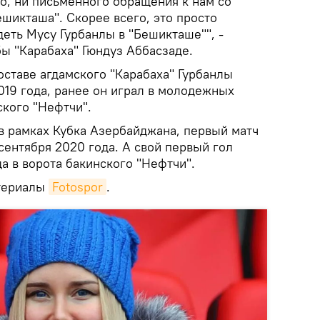
о, ни письменного обращения к нам со
шикташа". Скорее всего, это просто
еть Мусу Гурбанлы в "Бешикташе"", -
ы "Карабаха" Гюндуз Аббасзаде.
оставе агдамского "Карабаха" Гурбанлы
019 года, ранее он играл в молодежных
ского "Нефтчи".
в рамках Кубка Азербайджана, первый матч
сентября 2020 года. А свой первый гол
да в ворота бакинского "Нефтчи".
атериалы
Fotospor
.