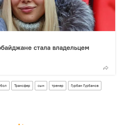
рбайджане стала владельцем
тбол
Трансфер
сын
тренер
Гурбан Гурбанов