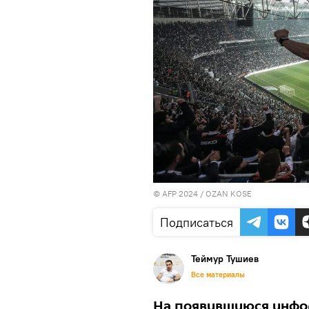
© AFP 2024 / OZAN KOSE
Подписаться
Теймур Тушиев
Все материалы
На появившуюся инфо