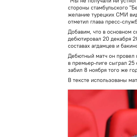
"Мы не получали ни устног
стороны стамбульского "Бе
желание турецких СМИ вид
отметил глава пресс-служб
Добавим, что в основном с
дебютировал 20 декабря 2
составах агдамцев и бакин
Дебютный матч он провел 
в премьер-лиге сыграл 25 
забил 8 ноября того же го
В тексте использованы м