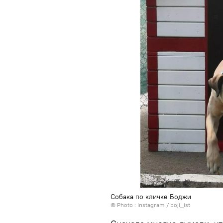
Собака по кличке Боджи
© Photo :
Instagram / boji_ist