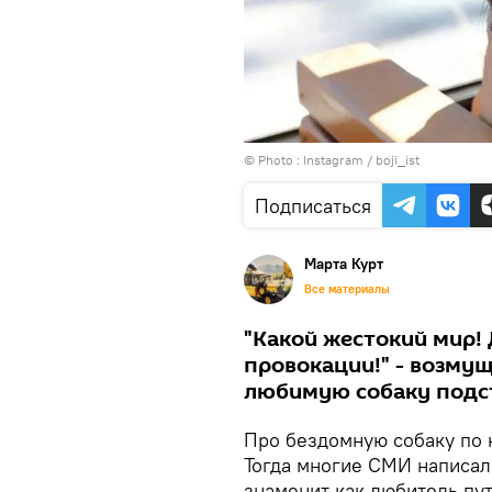
© Photo :
Instagram / boji_ist
Подписаться
Марта Курт
Все материалы
"Какой жестокий мир!
провокации!" - возму
любимую собаку подст
Про бездомную собаку по 
Тогда многие СМИ написал
знаменит как любитель пу