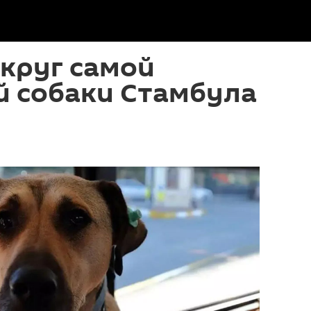
круг самой
й собаки Стамбула