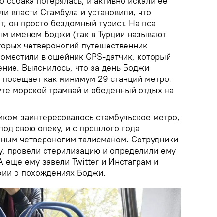
о собака потерялась, и активно искали ее
ли власти Стамбула и установили, что
т, он просто бездомный турист. На пса
ым именем Боджи (так в Турции называют
оторых четвероногий путешественник
 поместили в ошейник GPS-датчик, который
ние. Выяснилось, что за день Боджи
и посещает как минимум 29 станций метро.
уте морской трамвай и обеденный отдых на
ком заинтересовалось стамбульское метро,
под свою опеку, и с прошлого года
ьным четвероногим талисманом. Сотрудники
ру, провели стерилизацию и определили ему
 еще ему завели Twitter и Инстаграм и
фии о похождениях Боджи.