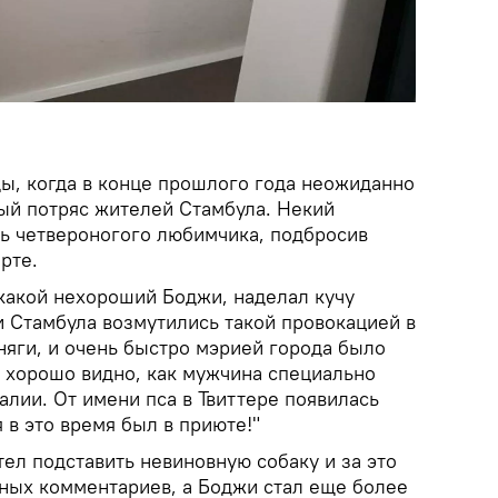
ы, когда в конце прошлого года неожиданно
рый потряс жителей Стамбула. Некий
ь четвероногого любимчика, подбросив
рте.
"какой нехороший Боджи, наделал кучу
и Стамбула возмутились такой провокацией в
няги, и очень быстро мэрией города было
м хорошо видно, как мужчина специально
лии. От имени пса в Твиттере появилась
я в это время был в приюте!"
ел подставить невиновную собаку и за это
ых комментариев, а Боджи стал еще более