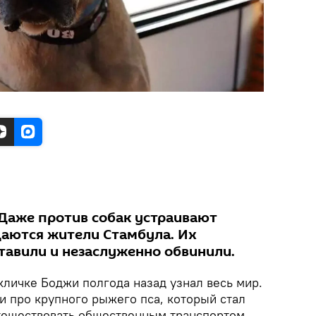
 Даже против собак устраивают
щаются жители Стамбула. Их
авили и незаслуженно обвинили.
кличке Боджи полгода назад узнал весь мир.
и про крупного рыжего пса, который стал
тешествовать общественным транспортом.