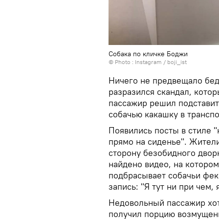
Собака по кличке Боджи
© Photo :
Instagram / boji_ist
Ничего не предвещало бед
разразился скандал, кото
пассажир решил подставит
собачью какашку в транспо
Появились посты в стиле 
прямо на сиденье". Жител
сторону безобидного двор
найдено видео, на которо
подбрасывает собачьи фека
запись: "Я тут ни при чем, 
Недовольный пассажир хот
получил порцию возмущенн