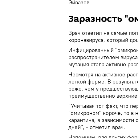
Эйвазов.
Заразность "о
Врач ответил на самые по
коронавируса, который до
Инфицированный "омикроно
распространителем вируса
мутация стала активно расп
Несмотря на активное рас
легкой форме. В результа
реже, чем у предшествующ
преимущественно верхние
"Учитывая тот факт, что п
"омикроном" короче, то в 
карантина, в зависимости 
дней", - отметил врач.
Напомним, для других форм