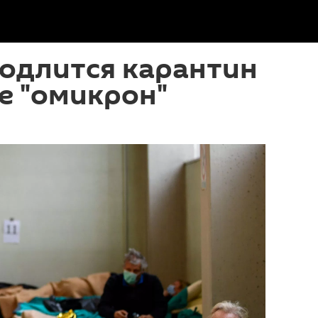
родлится карантин
е "омикрон"