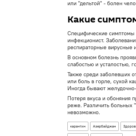
или "дельтой" - болен чело
Какие симпто
Специфические симптомы п
инфекционист. Заболевани
респираторные вирусные 
В основном болезнь прояв
слабостью и усталостью, 
Также среди заболевших от
или боль в горле, сухой к
Иногда бывают желудочно-
Потеря вкуса и обоняния 
реже. Различить больных "
невозможно.
карантин
Азербайджан
Здоров