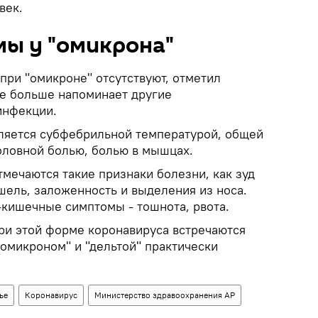
век.
мы у "омикрона"
ри "омикроне" отсутствуют, отметил
е больше напоминает другие
инфекции.
ляется субфебрильной температурой, общей
головной болью, болью в мышцах.
мечаются такие признаки болезни, как зуд
ашель, заложенность и выделения из носа.
кишечные симптомы - тошнота, рвота.
при этой форме коронавируса встречаются
омикроном" и "дельтой" практически
ье
Коронавирус
Министерство здравоохранения АР