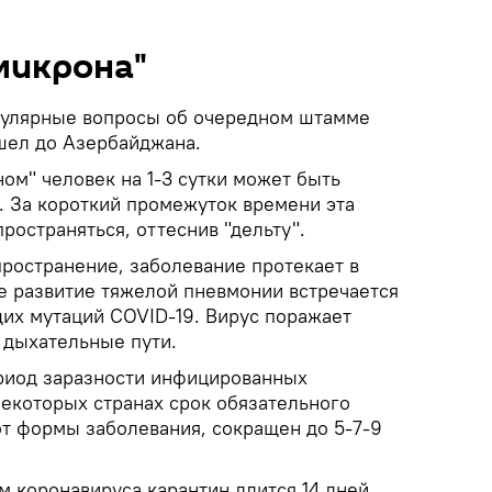
микрона"
пулярные вопросы об очередном штамме
шел до Азербайджана.
м" человек на 1-3 сутки может быть
. За короткий промежуток времени эта
ространяться, оттеснив "дельту".
пространение, заболевание протекает в
те развитие тяжелой пневмонии встречается
их мутаций COVID-19. Вирус поражает
 дыхательные пути.
ериод заразности инфицированных
некоторых странах срок обязательного
от формы заболевания, сокращен до 5-7-9
 коронавируса карантин длится 14 дней.