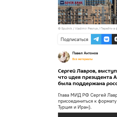
© Sputnik / Vladimir Pesnya
/
Перейти в 
Подписаться
Павел Антонов
Все материалы
Сергей Лавров, высту
что идея президента 
была поддержана росс
Глава МИД РФ Сергей Лавро
присоединиться к формату 
Турция и Иран).