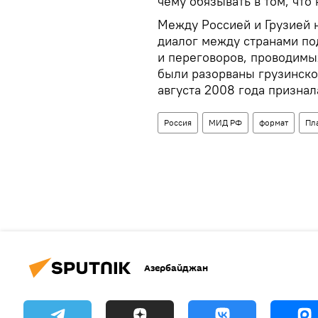
чему обязывать в том, что
Между Россией и Грузией 
диалог между странами по
и переговоров, проводимых
были разорваны грузинской
августа 2008 года призна
Россия
МИД РФ
формат
Пл
Азербайджан