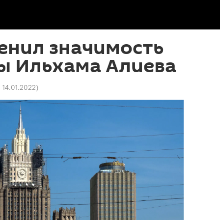
енил значимость
ы Ильхама Алиева
2 14.01.2022
)