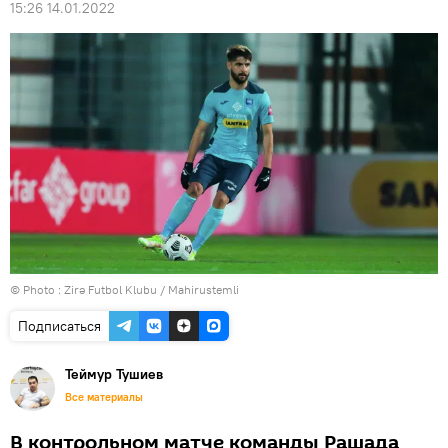
15:26 14.01.2022
© Photo : Zirə Futbol Klubu / Mahirustemli
Подписаться
Теймур Тушиев
Все материалы
В контрольном матче команды Рашада