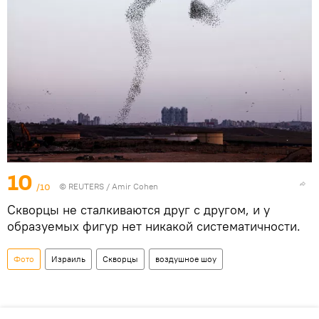
10
/10
©
REUTERS
/ Amir Cohen
Скворцы не сталкиваются друг с другом, и у
образуемых фигур нет никакой систематичности.
Фото
Израиль
Скворцы
воздушное шоу