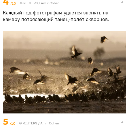
4
/10
©
REUTERS
/ Amir Cohen
Каждый год фотографам удается заснять на
камеру потрясающий танец-полёт скворцов.
5
/10
©
REUTERS
/ Amir Cohen