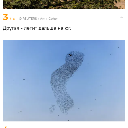
3
/10
©
REUTERS
/ Amir Cohen
Другая - летит дальше на юг.