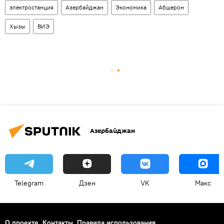
электростанция
Азербайджан
Экономика
Абшерон
Хызы
ВИЭ
Азербайджан
Telegram
Дзен
VK
Макс
О проекте
Контакты
Правила использования