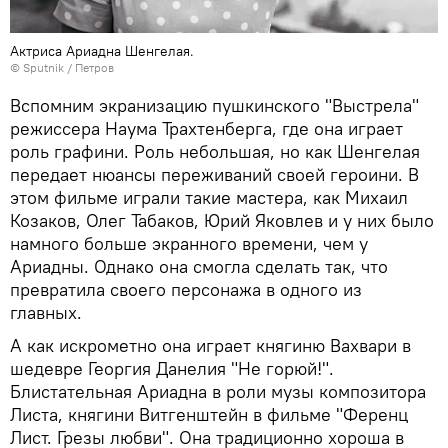
Актриса Ариадна Шенгелая.
© Sputnik / Петров
Вспомним экранизацию пушкинского "Выстрела"
режиссера Наума Трахтенберга, где она играет
роль графини. Роль небольшая, но как Шенгелая
передает нюансы переживаний своей героини. В
этом фильме играли такие мастера, как Михаил
Козаков, Олег Табаков, Юрий Яковлев и у них было
намного больше экранного времени, чем у
Ариадны. Однако она смогла сделать так, что
превратила своего персонажа в одного из
главных.
А как искрометно она играет княгиню Вахвари в
шедевре Георгия Данелия "Не горюй!".
Блистательная Ариадна в роли музы композитора
Листа, княгини Витгенштейн в фильме "Ференц
Лист. Грезы любви". Она традиционно хороша в