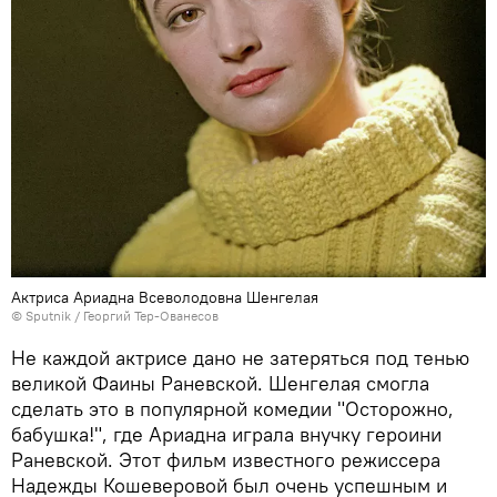
Актриса Ариадна Всеволодовна Шенгелая
© Sputnik / Георгий Тер-Ованесов
Не каждой актрисе дано не затеряться под тенью
великой Фаины Раневской. Шенгелая смогла
сделать это в популярной комедии "Осторожно,
бабушка!", где Ариадна играла внучку героини
Раневской. Этот фильм известного режиссера
Надежды Кошеверовой был очень успешным и