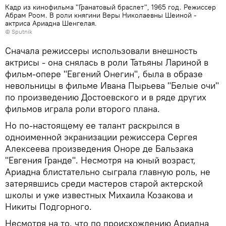
Кадр из кинофильма "Гранатовый браслет", 1965 год. Режиссер
Абрам Роом. В роли княгини Веры Николаевны Шеиной -
актриса Ариадна Шенгелая.
© Sputnik
Сначала режиссеры использовали внешность
актрисы - она снялась в роли Татьяны Лариной в
фильм-опере "Евгений Онегин", была в образе
невольницы в фильме Ивана Пырьева "Белые очи"
по произведению Достоевского и в ряде других
фильмов играла роли второго плана.
Но по-настоящему ее талант раскрылся в
одноименной экранизации режиссера Сергея
Алексеева произведения Оноре де Бальзака
"Евгения Гранде". Несмотря на юный возраст,
Ариадна блистательно сыграла главную роль, не
затерявшись среди мастеров старой актерской
школы и уже известных Михаила Козакова и
Никиты Подгорного.
Несмотря на то, что по происхождению Ариадна