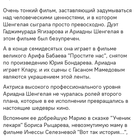
Очень тонкий фильм, заставляющий задумываться
над человеческими ценностями, и в котором
Шенгелая сыграла просто превосходно. Дуэт
Гаджимурада Ягизарова и Ариадны Шенгелая в
этом фильме был безупречен.
А в конце семидесятых она играет в фильме
великого Арифа Бабаева "Простите нас", снятом
по произведению Юрия Бондарева. Ариадна
играет Клару, и их сцены с Гасаном Мамедовым
являются украшением этой ленты.
Актриса высокого профессионального уровня
Ариадна Шенгелая не чуралась ролей второго
плана, которые в ее исполнении превращались в
настоящие шедевры кино.
Вспомним ее добрейшую Марию в сказке "Ученик
лекаря" Бориса Рыцарева, невозмутимую маму в
фильме Инессы Селезневой "Вот так история…",