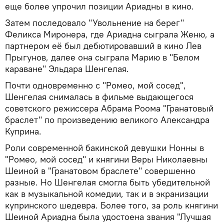
еще более упрочил позиции Ариадны в кино.
Затем последовало "Увольнение на берег"
Феликса Миронера, где Ариадна сыграла Женю, а
партнером её был дебютировавший в кино Лев
Прыгунов, далее она сыграла Марию в "Белом
караване" Эльдара Шенгелая.
Почти одновременно с "Ромео, мой сосед",
Шенгелая снималась в фильме выдающегося
советского режиссера Абрама Роома "Гранатовый
браслет" по произведению великого Александра
Куприна.
Роли современной бакинской девушки Нонны в
"Ромео, мой сосед" и княгини Веры Николаевны
Шеиной в "Гранатовом браслете" совершенно
разные. Но Шенгелая смогла быть убедительной
как в музыкальной комедии, так и в экранизации
купринского шедевра. Более того, за роль княгини
Шеиной Ариадна была удостоена звания "Лучшая