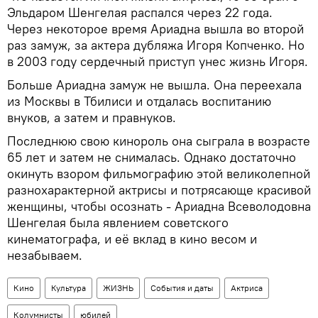
Эльдаром Шенгелая распался через 22 года.
Через некоторое время Ариадна вышла во второй
раз замуж, за актера дубляжа Игоря Копченко. Но
в 2003 году сердечный приступ унес жизнь Игоря.
Больше Ариадна замуж не вышла. Она переехала
из Москвы в Тбилиси и отдалась воспитанию
внуков, а затем и правнуков.
Последнюю свою кинороль она сыграла в возрасте
65 лет и затем не снималась. Однако достаточно
окинуть взором фильмографию этой великолепной
разнохарактерной актрисы и потрясающе красивой
женщины, чтобы осознать - Ариадна Всеволодовна
Шенгелая была явлением советского
кинематографа, и её вклад в кино весом и
незабываем.
Кино
Культура
ЖИЗНЬ
События и даты
Актриса
Колумнисты
юбилей