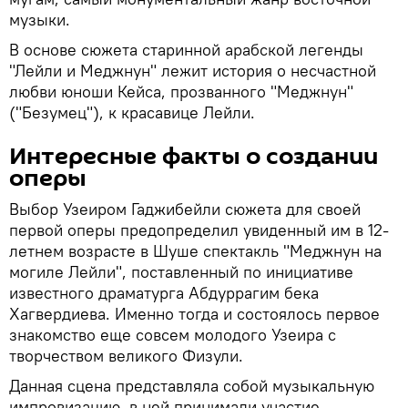
музыки.
В основе сюжета старинной арабской легенды
"Лейли и Меджнун" лежит история о несчастной
любви юноши Кейса, прозванного "Меджнун"
("Безумец"), к красавице Лейли.
Интересные факты о создании
оперы
Выбор Узеиром Гаджибейли сюжета для своей
первой оперы предопределил увиденный им в 12-
летнем возрасте в Шуше спектакль "Меджнун на
могиле Лейли", поставленный по инициативе
известного драматурга Абдуррагим бека
Хагвердиева. Именно тогда и состоялось первое
знакомство еще совсем молодого Узеира с
творчеством великого Физули.
Данная сцена представляла собой музыкальную
импровизацию, в ней принимали участие