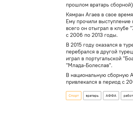
прошлом вратарь сборной)
Кямран Агаев в свое врем
Ему прочили выступление 
всего он отыграл в клубе 
с 2006 по 2013 годы.
В 2015 году оказался в ту
перебрался в другой турецк
играл в португальской "Бо
"Млада-Болеслав".
В национальную сборную А
привлекался в период с 20
Спорт
вратарь
АФФА
работ