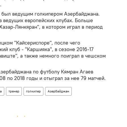
.
я был ведущим голкипером Азербайджана.
в ведущих европейских клубах. Больше
"Хазар-Лянкяран", в котором играл в период
рецком "Кайсериспоре", после чего
ий клуб - "Каршияка", в сезоне 2016-17
авиште", а также немного поиграл в чешском
зербайджана по футболу Кямран Агаев
08 по 2018 годы и отыграл за нее 79 матчей.
а
тренер
голкипер
Азербайджан