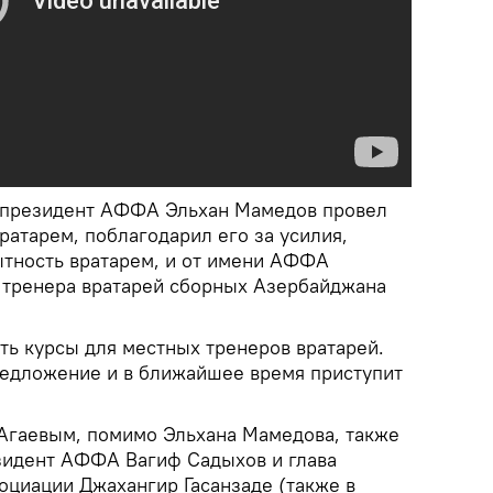
е-президент АФФА Эльхан Мамедов провел
вратарем, поблагодарил его за усилия,
ытность вратарем, и от имени АФФА
 тренера вратарей сборных Азербайджана
ть курсы для местных тренеров вратарей.
едложение и в ближайшее время приступит
с Агаевым, помимо Эльхана Мамедова, также
зидент АФФА Вагиф Садыхов и глава
оциации Джахангир Гасанзаде (также в