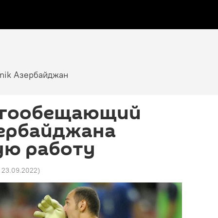
tnik Азербайджан
огообещающий
зербайджана
ую работу
 23.09.2022
)