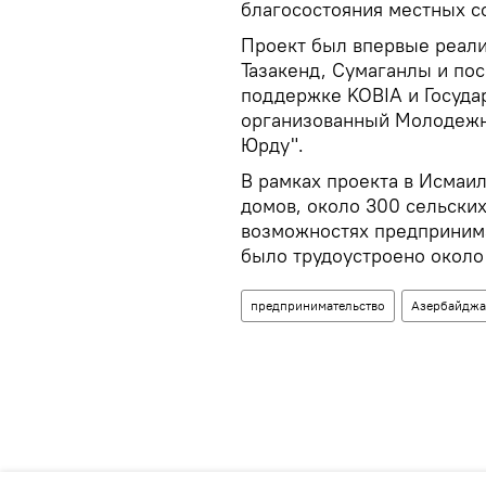
благосостояния местных с
Проект был впервые реализ
Тазакенд, Сумаганлы и по
поддержке KOBIA и Государ
организованный Молодеж
Юрду".
В рамках проекта в Исмаи
домов, около 300 сельск
возможностях предпринима
было трудоустроено около
предпринимательство
Азербайдж