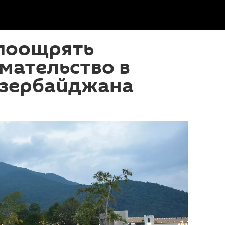
 поощрять
мательство в
Азербайджана