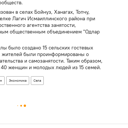
ообществ.
ован в селах Бойнуз, Ханагах, Топчу,
селке Лагич Исмаиллинского района при
ственного агентства занятости,
ным общественным объединением "Одлар
ллы было создано 15 сельских гостевых
их жителей были проинформированы о
тельства и самозанятости. Таким образом,
 40 женщин и молодых людей из 15 семей.
ан
Экономика
Села