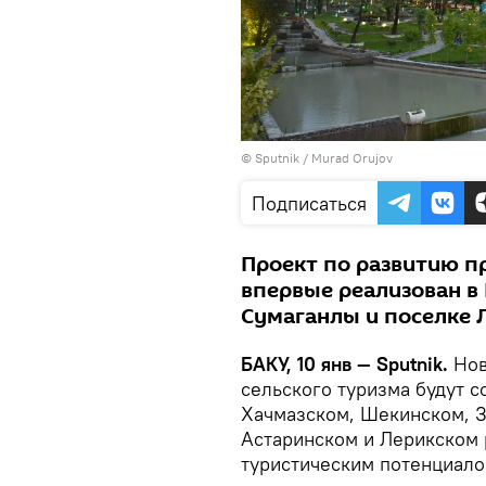
©
Sputnik / Murad Orujov
Подписаться
Проект по развитию п
впервые реализован в 
Сумаганлы и поселке 
БАКУ, 10 янв — Sputnik.
Нов
сельского туризма будут с
Хачмазском, Шекинском, З
Астаринском и Лерикском
туристическим потенциалом