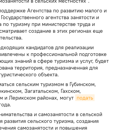
озанятости в сельских местностях".
поддержке Агентства по развитию малого и
 Государственного агентства занятости и
а по туризму при министерстве труда и
сматривает создание в этих регионах еще
тельства.
подходящих кандидатов для реализации
привлечены к профессиональной подготовке
ющих знаний в сфере туризма и услуг, будет
ована территория, предназначенная для
туристического объекта.
аться сельским туризмом в Губинском,
кинском, Загатальском, Гахском,
м и Лерикском районах, могут
подать 
года.
нимательства и самозанятости в сельской
я развития сельского туризма, создания
ечения самозанятости и повышения