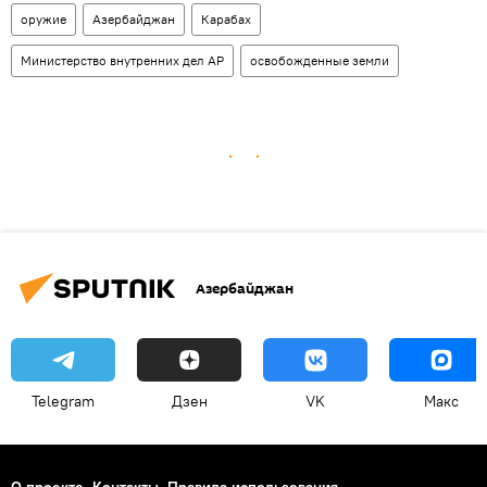
оружие
Азербайджан
Карабах
Министерство внутренних дел АР
освобожденные земли
Азербайджан
Telegram
Дзен
VK
Макс