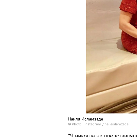
Наиля Исламзаде
© Photo :
İnstagram / naileislamzade
"Я никогда не представлял