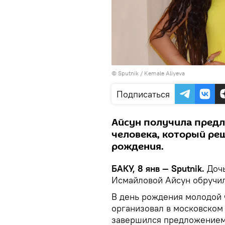
©
Sputnik / Kemale Aliyeva
Подписаться
Айсун получила предл
человека, который реш
рождения.
БАКУ, 8 янв — Sputnik.
Доч
Исмайловой Айсун обручил
В день рождения молодой 
организовал в московском
завершился предложением 