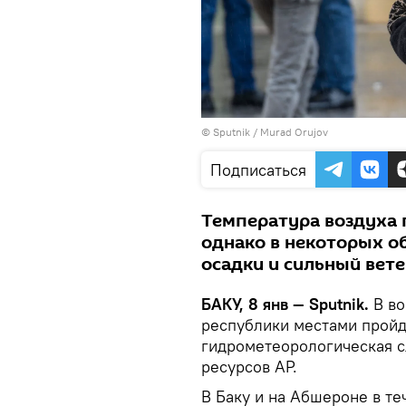
©
Sputnik / Murad Orujov
Подписаться
Температура воздуха п
однако в некоторых о
осадки и сильный вете
БАКУ, 8 янв — Sputnik.
В во
республики местами пройд
гидрометеорологическая с
ресурсов АР.
В Баку и на Абшероне в т