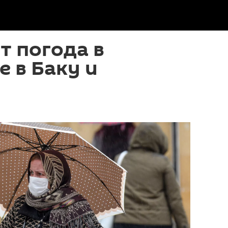
т погода в
е в Баку и