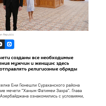
jan Republic
чети созданы все необходимые
ения мужчин и женщин: здесь
отправлять религиозные обряды
селке Ени Гюнешли Сураханского района
ние мечети "Ханым Фатимеи Захра". Глава
и Азербайджана ознакомились с условиями,