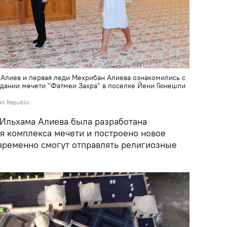
Алиев и первая леди Мехрибан Алиева ознакомились с
здании мечети "Фатмеи Захра" в поселке Йени Гюнешли
jan Republic
Ильхама Алиева была разработана
я комплекса мечети и построено новое
овременно смогут отправлять религиозные