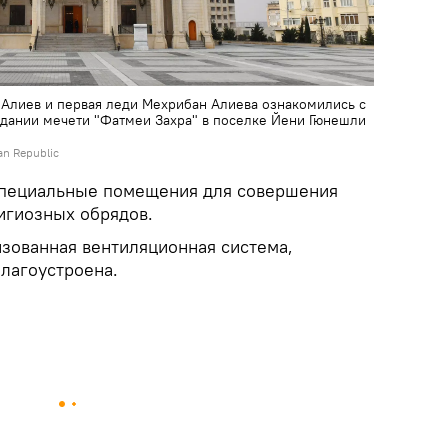
Алиев и первая леди Мехрибан Алиева ознакомились с
здании мечети "Фатмеи Захра" в поселке Йени Гюнешли
jan Republic
специальные помещения для совершения
игиозных обрядов.
изованная вентиляционная система,
лагоустроена.