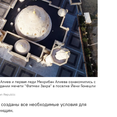
Алиев и первая леди Мехрибан Алиева ознакомились с
здании мечети "Фатмеи Захра" в поселке Йени Гюнешли
jan Republic
 созданы все необходимые условия для
енщин.