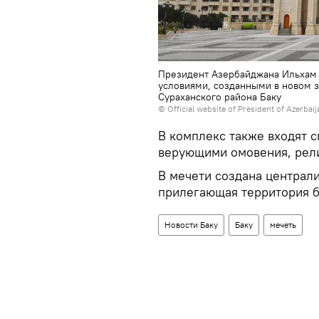
Президент Азербайджана Ильхам 
условиями, созданными в новом 
Сураханского района Баку
©
Official website of President of Azerbai
В комплекс также входят 
верующими омовения, рел
В мечети создана централ
прилегающая территория б
Новости Баку
Баку
мечеть