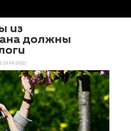
ы из
ана должны
логи
00 23.09.2022
)