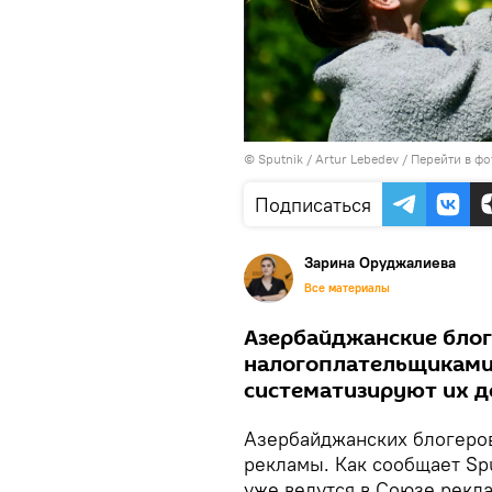
© Sputnik / Artur Lebedev
/
Перейти в фо
Подписаться
Зарина Оруджалиева
Все материалы
Азербайджанские блог
налогоплательщиками,
систематизируют их д
Азербайджанских блогеров
рекламы. Как сообщает Sp
уже ведутся в Союзе рекл