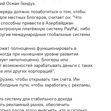
ий Осман Гюндуз.
чередь должно позаботиться о том, чтобы
ля местных блогеров, считает он: "Что
и способны привести в Азербайджан
ктронную платёжную систему PayPal, либо
 другие международные глобальные системы
может полноценно функционировать в
 когда при нынешнем уровне развития
твует неполноценно. Блогеры или
 возможностей зарабатывать деньги с таких
le или других корпораций".
Грузию, чтобы открывать там счета. Им
бходные пути, чтобы заработать с рекламы,
ть систему для стабильного дохода
ать рекламный рынок, обеспечить
олько после этого выяснять, кто и сколько