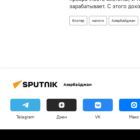
зарабатывает. С этого дох
блогер
налоги
Азербайджан
Азербайджан
Telegram
Дзен
VK
Макс