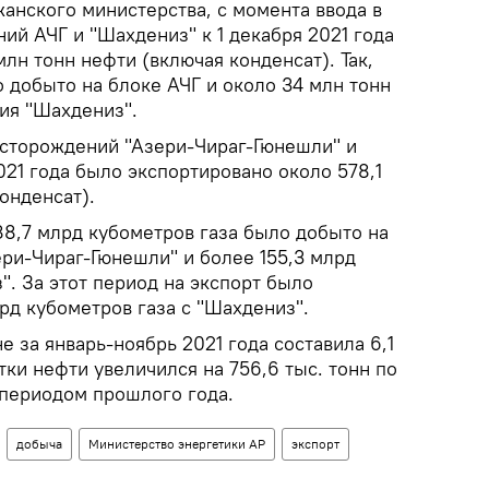
анского министерства, с момента ввода в
й АЧГ и "Шахдениз" к 1 декабря 2021 года
лн тонн нефти (включая конденсат). Так,
 добыто на блоке АЧГ и около 34 млн тонн
ия "Шахдениз".
есторождений "Азери-Чираг-Гюнешли" и
021 года было экспортировано около 578,1
онденсат).
88,7 млрд кубометров газа было добыто на
ри-Чираг-Гюнешли" и более 155,3 млрд
". За этот период на экспорт было
рд кубометров газа с "Шахдениз".
е за январь-ноябрь 2021 года составила 6,1
ки нефти увеличился на 756,6 тыс. тонн по
периодом прошлого года.
добыча
Министерство энергетики АР
экспорт