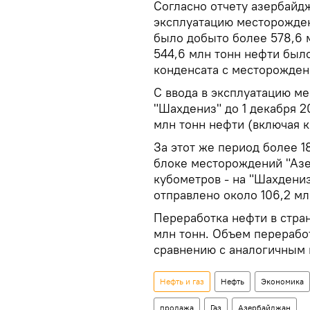
Согласно отчету азербайдж
эксплуатацию месторождени
было добыто более 578,6 м
544,6 млн тонн нефти было
конденсата с месторожден
С ввода в эксплуатацию м
"Шахдениз" до 1 декабря 2
млн тонн нефти (включая к
За этот же период более 1
блоке месторождений "Азе
кубометров - на "Шахдениз
отправлено около 106,2 мл
Переработка нефти в стран
млн тонн. Объем переработ
сравнению с аналогичным 
Нефть и газ
Нефть
Экономика
продажа
Газ
Азербайджан