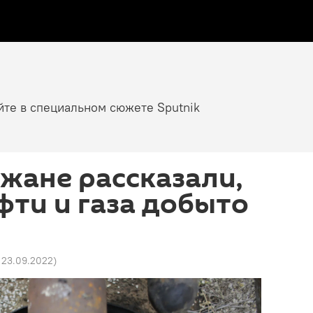
йте в специальном сюжете Sputnik
жане рассказали,
фти и газа добыто
 23.09.2022
)