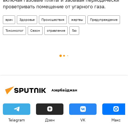
проветривать помещение от угарного газа.
врач
Здоровье
Происшествия
жертвы
Предупреждение
Токсиколог
Сезон
отравление
Газ
Азербайджан
Telegram
Дзен
VK
Макс