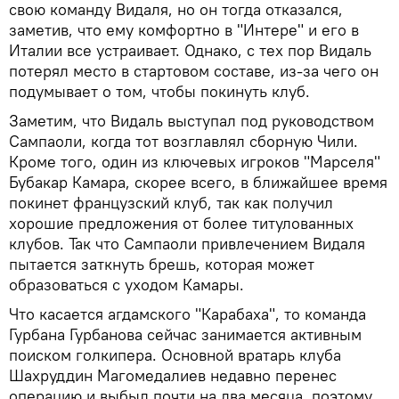
свою команду Видаля, но он тогда отказался,
заметив, что ему комфортно в "Интере" и его в
Италии все устраивает. Однако, с тех пор Видаль
потерял место в стартовом составе, из-за чего он
подумывает о том, чтобы покинуть клуб.
Заметим, что Видаль выступал под руководством
Сампаоли, когда тот возглавлял сборную Чили.
Кроме того, один из ключевых игроков "Марселя"
Бубакар Камара, скорее всего, в ближайшее время
покинет французский клуб, так как получил
хорошие предложения от более титулованных
клубов. Так что Сампаоли привлечением Видаля
пытается заткнуть брешь, которая может
образоваться с уходом Камары.
Что касается агдамского "Карабаха", то команда
Гурбана Гурбанова сейчас занимается активным
поиском голкипера. Основной вратарь клуба
Шахруддин Магомедалиев недавно перенес
операцию и выбыл почти на два месяца, поэтому