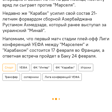
вряд ли сыграет против "Марселя".
Недавно же "Карабах" усилил свой состав 21-
летним форвардом сборной Азербайджана
Рустамом Ахмедзаде, который ранее выступал за
украинский "Минай".
Напомним, что первый матч стадии плей-офф Лиги
конференций УЕФА между "Марселем" и
"Карабахом" состоится 17 февраля во Франции, а
ответная встреча пройдет в Баку 24 февраля.
Спорт
УЕФА
ФК "Интер"
ФК "Карабах"
Игроки
Трансфер
соперники
Лига конференций УЕФА