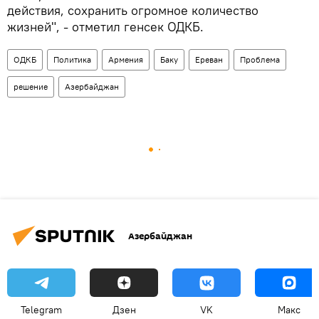
действия, сохранить огромное количество
жизней", - отметил генсек ОДКБ.
ОДКБ
Политика
Армения
Баку
Ереван
Проблема
решение
Азербайджан
Азербайджан
Telegram
Дзен
VK
Макс