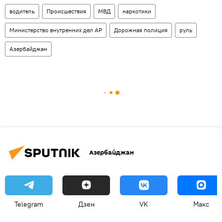
водитель
Происшествия
МВД
наркотики
Министерство внутренних дел АР
Дорожная полиция
руль
Азербайджан
Азербайджан
Telegram
Дзен
VK
Макс