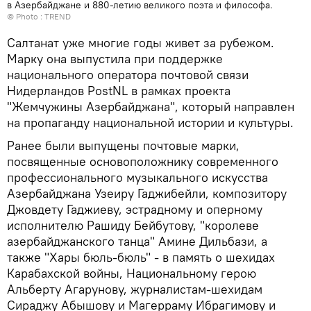
в Азербайджане и 880-летию великого поэта и философа.
© Photo :
TREND
Салтанат уже многие годы живет за рубежом.
Марку она выпустила при поддержке
национального оператора почтовой связи
Нидерландов PostNL в рамках проекта
"Жемчужины Азербайджана", который направлен
на пропаганду национальной истории и культуры.
Ранее были выпущены почтовые марки,
посвященные основоположнику современного
профессионального музыкального искусства
Азербайджана Узеиру Гаджибейли, композитору
Джовдету Гаджиеву, эстрадному и оперному
исполнителю Рашиду Бейбутову, "королеве
азербайджанского танца" Амине Дильбази, а
также "Хары бюль-бюль" - в память о шехидах
Карабахской войны, Национальному герою
Альберту Агарунову, журналистам-шехидам
Сираджу Абышову и Магерраму Ибрагимову и