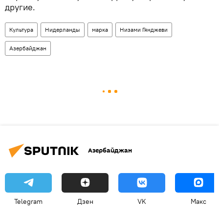
другие.
Культура
Нидерланды
марка
Низами Гянджеви
Азербайджан
Азербайджан
Telegram
Дзен
VK
Макс