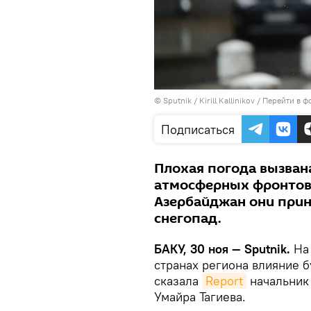
© Sputnik / Kirill Kallinikov
/
Перейти в ф
Подписаться
Плохая погода вызва
атмосферных фронтов в
Азербайджан они прин
снегопад.
БАКУ, 30 ноя — Sputnik.
На
странах региона влияние б
сказала
Report
начальник
Умайра Тагиева.