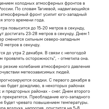
дением холодных атмосферных фронтов в
России. По словам Тагиевой, надвигающийся
 атмосферный фронт усилит юго-западный
ля этого времени года.
тра повысится до 15-20 метров в секунду,
т достигать 23-28 метров в секунду. Днем 1
ер сменится сильным северо-западным
0 метров в секунду.
я до утра 2 декабря. В связи с непогодой
 проявлять осторожность", - отметила она.
то резкие колебания атмосферного давления
мочувствии метеозависимых людей.
прогнозируются осадки. С первого декабря в
нах будет дождливо, в некоторых районах
 и предгорных районах - снег. Днем второго
о прекратятся. Преобладание юго-западного
ря будет чревато повышением температуры.
ра воздуха, напротив, опустится на 5-8