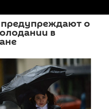
 предупреждают о
холодании в
ане