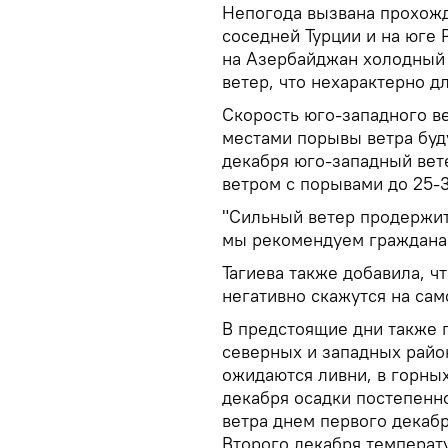
Непогода вызвана прохож
соседней Турции и на юге 
на Азербайджан холодный
ветер, что нехарактерно д
Скорость юго-западного ве
местами порывы ветра буду
декабря юго-западный вет
ветром с порывами до 25-3
"Сильный ветер продержитс
мы рекомендуем гражданам
Тагиева также добавила, ч
негативно скажутся на са
В предстоящие дни также 
северных и западных райо
ожидаются ливни, в горных
декабря осадки постепенн
ветра днем первого декаб
Второго декабря температу