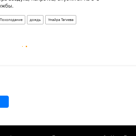
лужбы.
Похолодание
дождь
Умайра Тагиева