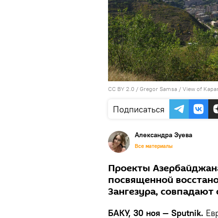
CC BY 2.0
/
Gregor Samsa
/
View of Kapa
Подписаться
Александра Зуева
Все материалы
Проекты Азербайджана
посвященной восстано
Зангезура, совпадают 
БАКУ, 30 ноя — Sputnik.
Евр