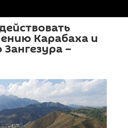
одействовать
лению Карабаха и
 Зангезура –