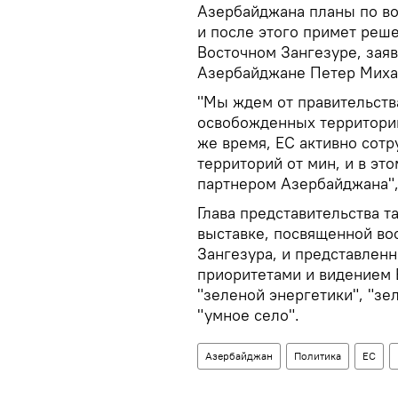
Азербайджана планы по в
и после этого примет реше
Восточном Зангезуре, заяв
Азербайджане Петер Михал
"Мы ждем от правительств
освобожденных территорий
же время, ЕС активно сотр
территорий от мин, и в эт
партнером Азербайджана", 
Глава представительства т
выставке, посвященной во
Зангезура, и представленн
приоритетами и видением Е
"зеленой энергетики", "зе
"умное село".
Азербайджан
Политика
ЕС