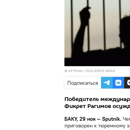
© AP Photo / GUILLERMO ARIAS
Подписаться
Победитель междунар
Фикрет Рагимов осужде
БАКУ, 29 ноя — Sputnik.
Чем
приговорен к тюремному з