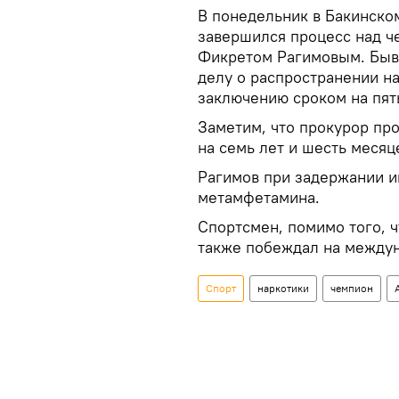
В понедельник в Бакинско
завершился процесс над ч
Фикретом Рагимовым. Быв
делу о распространении н
заключению сроком на пять
Заметим, что прокурор пр
на семь лет и шесть месяц
Рагимов при задержании и
метамфетамина.
Спортсмен, помимо того, 
также побеждал на междун
Спорт
наркотики
чемпион