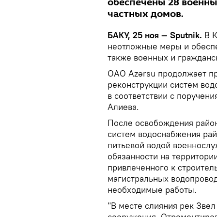
обеспечены 28 военны
частных домов.
БАКУ, 25 ноя — Sputnik.
В 
неотложные меры и обеспе
также военных и гражданс
ОАО Azərsu продолжает пр
реконструкции систем вод
в соответствии с поручен
Алиева.
После освобождения район
систем водоснабжения рай
питьевой водой военносл
обязанности на территории
привлеченного к строитель
магистральных водопровод
необходимые работы.
"В месте слияния рек Зве
сооружения. Отремонтиров