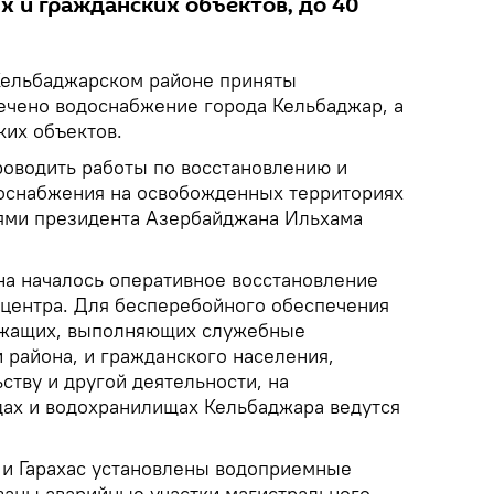
х и гражданских объектов, до 40
Кельбаджарском районе приняты
чено водоснабжение города Кельбаджар, а
ких объектов.
оводить работы по восстановлению и
оснабжения на освобожденных территориях
иями президента Азербайджана Ильхама
а началось оперативное восстановление
центра. Для бесперебойного обеспечения
ужащих, выполняющих служебные
 района, и гражданского населения,
ству и другой деятельности, на
ах и водохранилищах Кельбаджара ведутся
л и Гарахас установлены водоприемные
аны аварийные участки магистрального