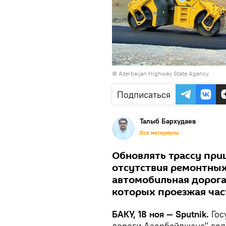
© Azerbaijan Highway State Agency
Подписаться
Талыб Бархудаев
Все материалы
Обновлять трассу при
отсутствия ремонтных
автомобильная дорога 
которых проезжая час
БАКУ, 18 ноя — Sputnik.
Гос
дороги Азербайджана" вед