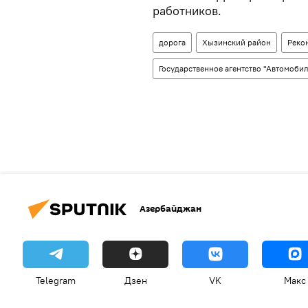
работников.
дорога
Хызинский район
Реко
Государственное агентство "Автомоб
Азербайджан
Telegram
Дзен
VK
Макс