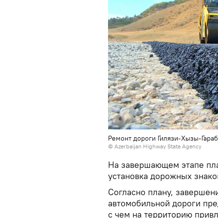
Ремонт дороги Гилязи-Хызы-Гара
© Azerbaijan Highway State Agency
На завершающем этапе пла
установка дорожных знако
Согласно плану, завершен
автомобильной дороги пред
с чем на территорию прив