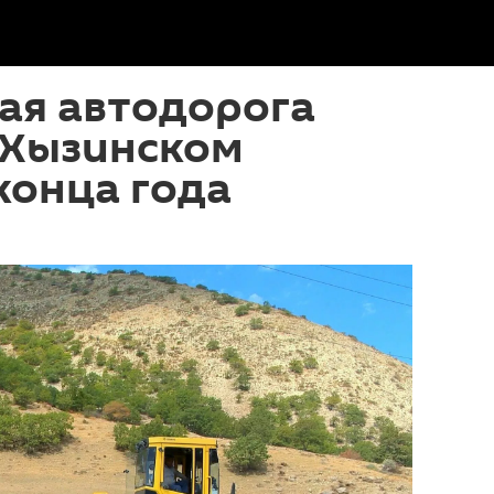
ая автодорога
 Хызинском
конца года