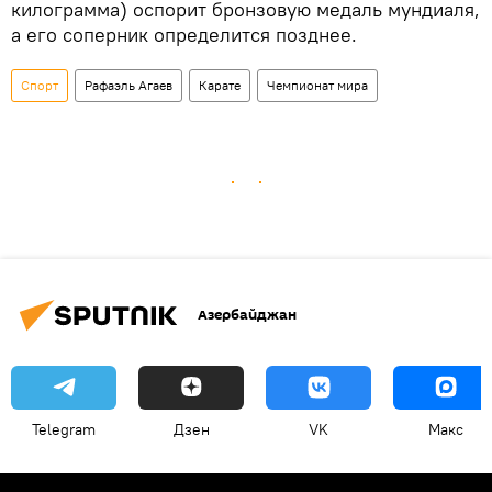
килограмма) оспорит бронзовую медаль мундиаля,
а его соперник определится позднее.
Спорт
Рафаэль Агаев
Карате
Чемпионат мира
Азербайджан
Telegram
Дзен
VK
Макс